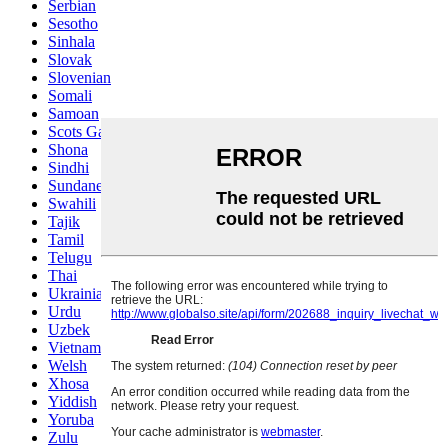
Serbian
Sesotho
Sinhala
Slovak
Slovenian
Somali
Samoan
Scots Gaelic
Shona
Sindhi
Sundanese
Swahili
Tajik
Tamil
Telugu
Thai
Ukrainian
Urdu
Uzbek
Vietnamese
Welsh
Xhosa
Yiddish
Yoruba
Zulu