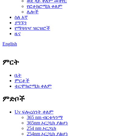
ወደ ላይ ቀለም መቀየር
የፎቶክሮሚክ ቀለም
ሌሎች
ስለ እኛ
ያግኙን
የማጓጓዣ ዝርዝሮች
ዜና
English
ምርት
ቤት
ምርቶች
ቴርሞክሮሚክ ቀለም
ምድቦች
Uv ፍሎረሰንት ቀለም
365 nm ብርቱካንማ
365nm ኦርጋኒክ ያልሆነ
254 nm ኦርጋኒክ
254nm ኦርጋኒክ ያልሆነ