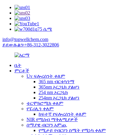
info@topwellchem.com
ይደውሉልን፡+86-312-3022806
ቤት
ምርቶች
Uv ፍሎረሰንት ቀለም
365 nm ብርቱካንማ
365nm ኦርጋኒክ ያልሆነ
254 nm ኦርጋኒክ
254nm ኦርጋኒክ ያልሆነ
ቴርሞክሮሚክ ቀለም
የፔሪሊን ቀለም
ከፍተኛ የፍሎረሰንት ቀለም
NIR የሚስብ ማቅለሚያዎች
ሰማያዊ ብርሃን አምጪ
የሚታይ የብርሃን ስሜት የሚነካ ቀለም