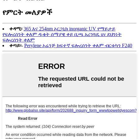
የምርት መለያዎች
ቀዳሚ፡
365 እና 254nm ኦርጋኒክ inorganic UV የማይታይ
የፍሎረሰንት ቀለም ዱቄት ሰማያዊ ቀይ ቢጫ አረንጓዴ uv ደህንነት
ፍሎረሰንት ቀለም
ቀጣይ፡-
Perylene ኦሬንጅ ከፍተኛ ፍሎረሰንት ቀለም ብርቱካን F240