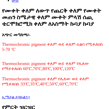
የሙቀት ቀለም ለውጥ የጨርቅ ቀለም የሙቀት
መጠን ስሜታዊ ቀለም ሙቀት ምላሽ ሰጪ
ቴርሞክሮሚክ ቀለም ለአስማት ኩባያ ኩባያ
አጭር መግለጫ፡-
Thermochromic pigment ቀለም ወደ ቀለም-አልባ የሚቀለበስ
5-70 ℃
Thermochromic pigment ቀለም ወደ ቀለም የሌለው
የማይቀለበስ 60℃,70℃,80℃,100℃,120℃
Thermochromic pigment ቀለም የሌለው ወደ ቀለም
የሚቀለበስ 33℃,35℃,40℃,50℃,60℃,70℃
ኢሜይል ይላኩልን።
የምርት ዝርዝር