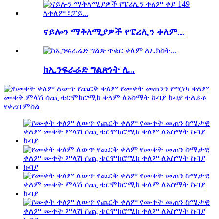
ናይሎን ማቅለሚያዎች የፔሪሊን ቀለም...
ከኢንፍራሬድ ግልጽነት ለ...