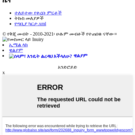
ዜና
ተለይተው የቀረቡ ምርቶች
ትኩስ መለያዎች
የጣቢያ ካርታ.xml
© የቅጂ መብት - 2010-2021፡ ሁሉም መብቶች የተጠበቁ ናቸው።
ኢሜል ላክ
ዊልያም
ዊልያም
አንድሮይድ
x