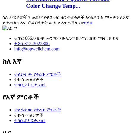
Color Change Temp...
ስለ ምርቶቻችን ወይም የዋጋ ዝርዝር ጥያቄዎች እባክዎን ኢሜልዎን ለእኛ
ይተዉልን እና በ24 ሰዓታት ውስጥ እንገናኛለን።
ጥያቄ
ቁጥር 666.የባይዋ መንገድ፣ባኦዲንግ ከተማ፣ሄበይ ግዛት፣ቻይና
+ 86-312-3022806
info@topwellchem.com
ስለ እኛ
ተለይተው የቀረቡ ምርቶች
ትኩስ መለያዎች
የጣቢያ ካርታ.xml
የእኛ ምርቶች
ተለይተው የቀረቡ ምርቶች
ትኩስ መለያዎች
የጣቢያ ካርታ.xml