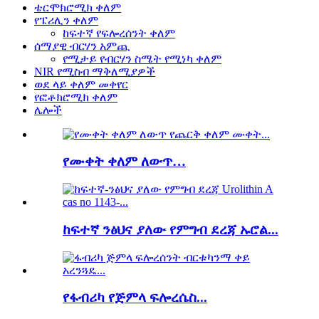
ቴርሞክሮሚክ ቀለም
የፔሪሊን ቀለም
ከፍተኛ የፍሎረሰንት ቀለም
ሰማያዊ ብርሃን አምጪ
የሚታይ የብርሃን ስሜት የሚነካ ቀለም
NIR የሚስብ ማቅለሚያዎች
ወደ ላይ ቀለም መቀየር
የፎቶክሮሚክ ቀለም
ሌሎች
የሙቀት ቀለም ለውጥ…
ከፍተኛ ንፅህና ያለው የምግብ ደረጃ ኡሮል...
የፋብሪካ የጅምላ ፍሎረሴስ...