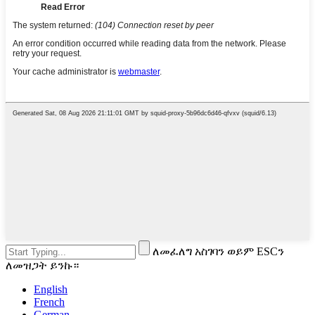
ለመፈለግ አስገባን ወይም ESCን
ለመዝጋት ይንኩ።
English
French
German