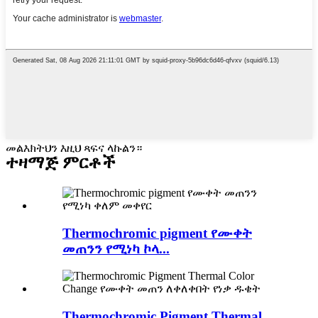
መልእክትህን እዚህ ጻፍና ላኩልን።
ተዛማጅ ምርቶች
Thermochromic pigment የሙቀት
መጠንን የሚነካ ኮላ...
Thermochromic Pigment Thermal