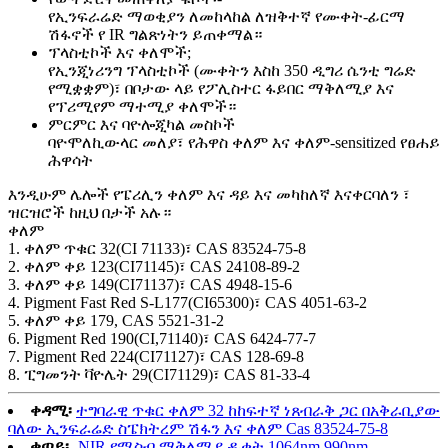
የኢንፍራሬድ ማወቂያን ለመከላከል ለዝቅተኛ የሙቀት-ፊርማ
ሽፋኖች የ IR ግልጽነትን ይጠቀማል።
ፕላስቲኮች እና ቀለሞች;
የኢንጂነሪንግ ፕላስቲኮች (ሙቀትን እስከ 350 ዲግሪ ሴንቲ ግሬድ
የሚቋቋም)፣ በቦታው ላይ የፖሊስተር ፋይበር ማቅለሚያ እና
የፕሪሚየም ማተሚያ ቀለሞች።
ምርምር እና ባዮሎጂካል መስኮች
ባዮሞለኪውላር መለያ፣ የሕዋስ ቀለም እና ቀለም-sensitized የፀሐይ
ሕዋሳት
እንዲሁም ሌሎች የፔሪሊን ቀለም እና ዳይ እና መካከለኛ እናቀርባለን ፣
ዝርዝሮች ከዚህ በታች አሉ።
ቀለም
1. ቀለም ጥቁር 32(CI 71133)፣ CAS 83524-75-8
2. ቀለም ቀይ 123(CI71145)፣ CAS 24108-89-2
3. ቀለም ቀይ 149(CI71137)፣ CAS 4948-15-6
4. Pigment Fast Red S-L177(CI65300)፣ CAS 4051-63-2
5. ቀለም ቀይ 179, CAS 5521-31-2
6. Pigment Red 190(CI,71140)፣ CAS 6424-77-7
7. Pigment Red 224(CI71127)፣ CAS 128-69-8
8. ፒግመንት ቫዮሌት 29(CI71129)፣ CAS 81-33-4
ቀዳሚ፡
ተግባራዊ ጥቁር ቀለም 32 ከከፍተኛ ነጸብራቅ ጋር በአቅራቢያው
ባለው ኢንፍራሬድ ስፔክትረም ሽፋን እና ቀለም Cas 83524-75-8
ቀጣይ፡-
NIR የሚስብ ማቅለሚያ ዱቄት 1064nm 990nm