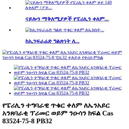
ናይሎን ማቅለሚያዎች የፔሪሊን ቀለም...
ከኢንፍራሬድ ግልጽነት ለ...
የፔሪሊን ተግባራዊ ጥቁር ቀለም ለኤንአይር
አንጸባራቂ ፕሪመር ወይም ንዑሳን ክፍል Cas
83524-75-8 PB32