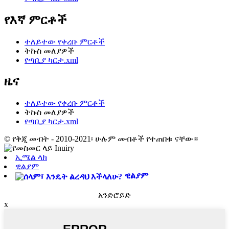
የእኛ ምርቶች
ተለይተው የቀረቡ ምርቶች
ትኩስ መለያዎች
የጣቢያ ካርታ.xml
ዜና
ተለይተው የቀረቡ ምርቶች
ትኩስ መለያዎች
የጣቢያ ካርታ.xml
© የቅጂ መብት - 2010-2021፡ ሁሉም መብቶች የተጠበቁ ናቸው።
ኢሜል ላክ
ዊልያም
ዊልያም
አንድሮይድ
x