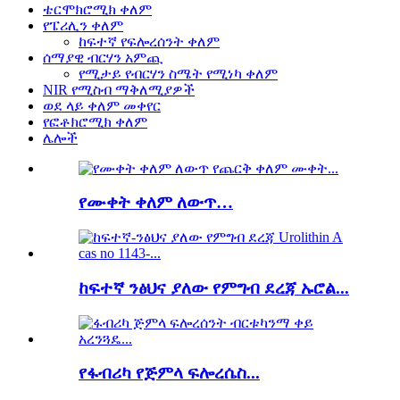
ቴርሞክሮሚክ ቀለም
የፔሪሊን ቀለም
ከፍተኛ የፍሎረሰንት ቀለም
ሰማያዊ ብርሃን አምጪ
የሚታይ የብርሃን ስሜት የሚነካ ቀለም
NIR የሚስብ ማቅለሚያዎች
ወደ ላይ ቀለም መቀየር
የፎቶክሮሚክ ቀለም
ሌሎች
የሙቀት ቀለም ለውጥ…
ከፍተኛ ንፅህና ያለው የምግብ ደረጃ ኡሮል...
የፋብሪካ የጅምላ ፍሎረሴስ...