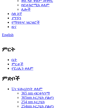
ወደ ላይ ቀለም መቀየር
የፎቶክሮሚክ ቀለም
ሌሎች
ስለ እኛ
ያግኙን
የማጓጓዣ ዝርዝሮች
ዜና
English
ምርት
ቤት
ምርቶች
የፔሪሊን ቀለም
ምድቦች
Uv ፍሎረሰንት ቀለም
365 nm ብርቱካንማ
365nm ኦርጋኒክ ያልሆነ
254 nm ኦርጋኒክ
254nm ኦርጋኒክ ያልሆነ