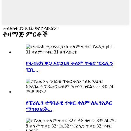
መልእክትህን እዚህ ጻፍና ላኩልን።
ተዛማጅ ምርቶች
የፋብሪካ ዋጋ ኦርጋኒክ ቀለም ጥቁር ፔሬሊን
ፒቢ...
የፔሪሊን ተግባራዊ ጥቁር ቀለም ለኤንአይር
ማንጸባረቅ...