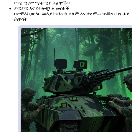
የፕሪሚየም ማተሚያ ቀለሞች።
ምርምር እና ባዮሎጂካል መስኮች
ባዮሞለኪውላር መለያ፣ የሕዋስ ቀለም እና ቀለም-sensitized የፀሐይ
ሕዋሳት