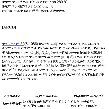
በጣም ከፍተኛ የሙቀት መቋቋም እስከ 280 ℃
በጣም ጥሩ ብርሃን እና የአየር ሁኔታ 8
የቁሳቁስ ጥራት በደንበኞች በደንብ ይታወቃል.
[
ARCD
]
ጥቁር ቀለም 32
(S-1086) ከፍተኛ ደረጃ ያለው የፔሪሊን ቀይ ኦርጋኒክ
ቀለም ነው። ምንም ሽታ የሌለው አረንጓዴ ጥቁር ዱቄት ሆኖ ይታያል፣ እና
ሞለኪውላዊ ቀመሩ C₄₀H₆ N₂O₆ ነው፣ የሞለኪውላዊ ክብደት 630.64
ነው። እጅግ በጣም ጥሩ የብርሃን መቋቋም (ደረጃ 8) ፣ የሙቀት መቋቋም
(እስከ 280 ℃) እና ከፍተኛ ጥንካሬ (100 ± 5%) ፣ እንዲሁም እንደ ፒኤች
ከ6-7 እሴት ፣ እርጥበት ይዘት ≤0.5% እና 35± 5% ዘይት መሳብ ያሉ ምቹ
ባህሪዎችን ያሳያል። ይህ ቀለም በተለያዩ መስኮች በሰፊው ጥቅም ላይ
የዋለው በአስደናቂ አፈፃፀሙ ምክንያት ለብዙ የኢንዱስትሪ አፕሊኬሽኖች
አስተማማኝ ምርጫ ነው.
ኢንዱስትሪ
መያዣ ይጠቀሙ
የአፈጻጸም መስፈርት
የኦሪጂናል ዕቃ አምራቾች ሽፋን ፣
የ UV መቋቋም,
አውቶሞቲቭ
ክፍሎችን ይከርክሙ
የሙቀት ብስክሌት