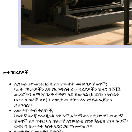
መተግበሪያዎች
ኢንፍራሬድ-አንጸባራቂ እና የሙቀት መከላከያ ሽፋኖች;
የፊት ገጽታዎችን እና የኢንዱስትሪ መሳሪያዎችን ሽፋን በ NIR
ጨረሮችን ለማንፀባረቅ ጥቅም ላይ ይውላል (ከ 45% ነጸብራቅ
በነጭ ንጣፎች ላይ) ፣ የገጽታ ሙቀትን እና የኃይል ፍጆታን
ይቀንሳል።
አውቶሞቲቭ ቀለሞች;
ከፍተኛ ደረጃ የኦሪጂናል ዕቃ አምራች ማጠናቀቂያዎች፣ መጠገኛ
ሽፋኖች እና ጥቁር ባለ ከፍተኛ አንጸባራቂ የፎቶቮልቲክ የኋላ ሉሆች፣
ውበትን ከሙቀት አስተዳደር ጋር ማመጣጠን።
የውትድርና መጠቅለያ ቁሶች፡-