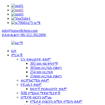
info@topwellchem.com
ይደውሉልን፡+86-312-3022806
ቤት
ምርቶች
Uv ፍሎረሰንት ቀለም
365 nm ብርቱካንማ
365nm ኦርጋኒክ ያልሆነ
254 nm ኦርጋኒክ
254nm ኦርጋኒክ ያልሆነ
ቴርሞክሮሚክ ቀለም
የፔሪሊን ቀለም
ከፍተኛ የፍሎረሰንት ቀለም
NIR የሚስብ ማቅለሚያዎች
ሰማያዊ ብርሃን አምጪ
የሚታይ የብርሃን ስሜት የሚነካ ቀለም