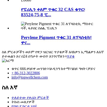
የፔሪሊን ቀለም ጥቁር 32 CAS ቁጥር፡
83524-75-8 ፒ...
Perylene Pigment ጥቁር 31 ለፕላስቲክ፣
ዋና...
ስለ ምርቶቻችን ወይም የዋጋ ዝርዝር ጥያቄዎች እባክዎን ኢሜልዎን ለእኛ
ይተዉልን እና በ24 ሰዓታት ውስጥ እንገናኛለን።
ጥያቄ
ቁጥር 666.የባይዋ መንገድ፣ባኦዲንግ ከተማ፣ሄበይ ግዛት፣ቻይና
+ 86-312-3022806
info@topwellchem.com
ስለ እኛ
ተለይተው የቀረቡ ምርቶች
ትኩስ መለያዎች
የጣቢያ ካርታ.xml