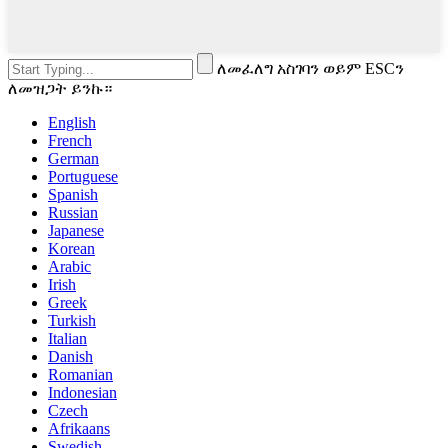
ለመፈለግ አስገባን ወይም ESCን
ለመዝጋት ይንኩ።
English
French
German
Portuguese
Spanish
Russian
Japanese
Korean
Arabic
Irish
Greek
Turkish
Italian
Danish
Romanian
Indonesian
Czech
Afrikaans
Swedish