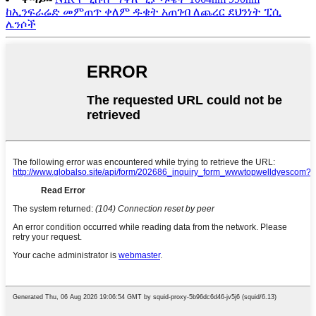
ከኢንፍራሬድ መምጠጥ ቀለም ዱቄት አጠገብ ለጨረር ደህንነት ፒሲ
ሌንሶች