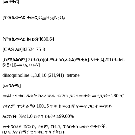
[መዋቅር]
[ሞለኪውላር ቀመር]
C
H
N
O
40
26
2
6
[ሞለኪውላር ክብደት]
630.64
[CAS አይ]
83524-75-8
[
ኬሚካል
ስም
]
2፣9-ቢስ[(4-ሜቶክሲፊኒል)ሜቲል]-አንትራ[2፣1፣9-def፡
6፣5፣10-መ፣ኢ፣፣ፍ'-]
diisoquinoline-1,3,8,10 (2H,9H) -tetrone
[መግለጫ]
መልክ: ጥቁር ዱቄት ከአረንጓዴ ብርሃን ጋር የሙቀት መረጋጋት: 280 ℃
የቀለም ጥንካሬ %፡ 100±5 ጥላ፡ ከመደበኛ ናሙና ጋር ተመሳሳይ
እርጥበት %፡≤1.0 ድፍን ይዘት፡ ≥99.00%
መተግበሪያ: ቫርኒሽ, ቀለም, ሽፋን, ፕላስቲክ ወዘተ ጥቅሞች:
ቢጫ እና ሰማያዊ ጥቁር ጥላ ያቅርቡ