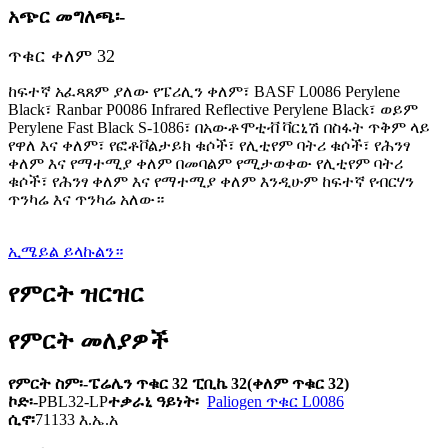
አጭር መግለጫ፡-
ጥቁር ቀለም 32
ከፍተኛ አፈጻጸም ያለው የፔሪሊን ቀለም፣ BASF L0086 Perylene
Black፣ Ranbar P0086 Infrared Reflective Perylene Black፣ ወይም
Perylene Fast Black S-1086፣ በአውቶሞቲቭ ቫርኒሽ በስፋት ጥቅም ላይ
የዋለ እና ቀለም፣ የፎቶቮልታይክ ቁሶች፣ የሊቲየም ባትሪ ቁሶች፣ የሕንፃ
ቀለም እና የማተሚያ ቀለም በመባልም የሚታወቀው የሊቲየም ባትሪ
ቁሶች፣ የሕንፃ ቀለም እና የማተሚያ ቀለም እንዲሁም ከፍተኛ የብርሃን
ጥንካሬ እና ጥንካሬ አለው።
ኢሜይል ይላኩልን።
የምርት ዝርዝር
የምርት መለያዎች
የምርት ስም፡-
ፔሬሌን ጥቁር 32 ፒቢኬ 32
(ቀለም ጥቁር 32)
ኮድ፡-
PBL32-LP
ተቃራኒ ዓይነት፡
Paliogen ጥቁር L0086
ሲኖ፡
71133 እ.ኤ.አ