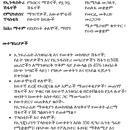
የኢንዱስትሪ
የግብርና ማሽኖች, የቧንቧ
የኬሚካል መጋለጥ,
ሽፋኖች
ሽፋኖች
የጠለፋ መቋቋም
የምህንድስና
ማገናኛዎች, አውቶሞቲቭ
የመርፌ መቅረጽ
ፕላስቲክ
የውስጥ ክፍሎች
መረጋጋት
ሜታሜሪዝም ቁጥጥር ፣
Inks ማተም
የደህንነት ቀለሞች, ማሸግ
የሩብ መቋቋም
መተግበሪያዎች
ኢንፍራሬድ-አንጸባራቂ እና የሙቀት መከላከያ ሽፋኖች;
የፊት ገጽታዎችን እና የኢንዱስትሪ መሳሪያዎችን ሽፋን በ NIR
ጨረሮችን ለማንፀባረቅ ጥቅም ላይ ይውላል (ከ 45% ነጸብራቅ
በነጭ ንጣፎች ላይ) ፣ የገጽታ ሙቀትን እና የኃይል ፍጆታን
ይቀንሳል።
አውቶሞቲቭ ቀለሞች;
ከፍተኛ ደረጃ የኦሪጂናል ዕቃ አምራች ማጠናቀቂያዎች፣ መጠገኛ
ሽፋኖች እና ጥቁር ባለ ከፍተኛ አንጸባራቂ የፎቶቮልቲክ የኋላ ሉሆች፣
ውበትን ከሙቀት አስተዳደር ጋር ማመጣጠን።
የውትድርና መጠቅለያ ቁሶች፡-
የኢንፍራሬድ ማወቂያን ለመከላከል ለዝቅተኛ የሙቀት-ፊርማ
ሽፋኖች የ IR ግልጽነትን ይጠቀማል።
ፕላስቲኮች እና ቀለሞች;
የኢንጂነሪንግ ፕላስቲኮች (ሙቀትን እስከ 350 ዲግሪ ሴንቲ ግሬድ
የሚቋቋም)፣ በቦታው ላይ የፖሊስተር ፋይበር ማቅለሚያ እና