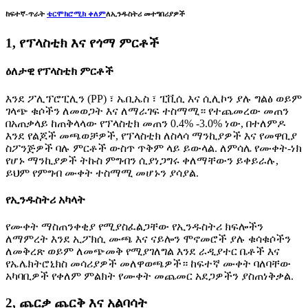
ከፍተኛ-ጥራት
ቴርሞክሮሚክ ቀለም
ለኢንዱስትሪ መተግበሪያዎች
1, የፕላስቲክ እና የጎማ ምርቶች
ዕለታዊ የፕላስቲክ ምርቶች
እንደ ፖሊፕሮፒሊን (PP) ፣ ኤቢኤስ ፣ ፒቪሲ እና ሲሊኮን ያሉ ግልፅ ወይም
ገላጭ ቁሶችን ለመወጋት እና ለማራገፍ ተስማሚ። የተጨመረው መጠን
በአጠቃላይ ከጠቅላላው የፕላስቲክ መጠን 0.4% -3.0% ነው, በተለምዶ
እንደ የልጆች መጫወቻዎች, የፕላስቲክ ለስላሳ ማንኪያዎች እና የመዋቢያ
ስፖንጅዎች ባሉ ምርቶች ውስጥ ጥቅም ላይ ይውላል. ለምሳሌ የሙቀት-ነክ
የሆኑ ማንኪያዎች ትኩስ ምግብን ሲያነጋግሩ ቀለማቸውን ይቀይራሉ,
ይህም የምግብ ሙቀት ተስማሚ መሆኑን ያሳያል.
የኢንዱስትሪ አካላት
የሙቀት ማስጠንቀቂያ የሚያስፈልጋቸው የኢንዱስትሪ ክፍሎችን
ለማምረት እንደ ኢፖክሲ ሙጫ እና ናይሎን ሞኖመሮች ያሉ ቁሳቁሶችን
ለመቅረጽ ወይም ለመጭመቅ የሚያገለግል እንደ ራዲያተር ቤቶች እና
የኤሌክትሮኒክስ መሳሪያዎች መለዋወጫዎች። ከፍተኛ ሙቀት ባለባቸው
አካባቢዎች የቀለም ምልክት የሙቀት መጨመር አደጋዎችን ያስጠነቅቃል.
2, ጨርቃ ጨርቅ እና አልባሳት