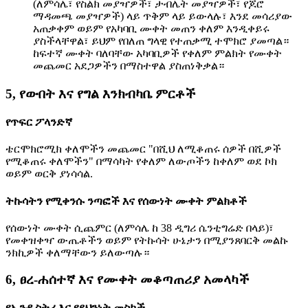
(ለምሳሌ፣ የስልክ መያዣዎች፣ ታብሌት መያዣዎች፣ የጆሮ
ማዳመጫ መያዣዎች) ላይ ጥቅም ላይ ይውላሉ፣ እንደ መሳሪያው
አጠቃቀም ወይም የአካባቢ ሙቀት መጠን ቀለም እንዲቀይሩ
ያስችላቸዋል፣ ይህም የበለጠ ግላዊ የተጠቃሚ ተሞክሮ ያመጣል።
ከፍተኛ ሙቀት ባለባቸው አካባቢዎች የቀለም ምልክት የሙቀት
መጨመር አደጋዎችን በማስተዋል ያስጠነቅቃል።
5, የውበት እና የግል እንክብካቤ ምርቶች
የጥፍር ፖላንድኛ
ቴርሞክሮሚክ ቀለሞችን መጨመር "በሺህ ለሚቆጠሩ ሰዎች በሺዎች
የሚቆጠሩ ቀለሞችን" በማሳካት የቀለም ለውጦችን ከቀለም ወደ ኮክ
ወይም ወርቅ ያነሳሳል.
ትኩሳትን የሚቀንሱ ንጣፎች እና የሰውነት ሙቀት ምልክቶች
የሰውነት ሙቀት ሲጨምር (ለምሳሌ ከ 38 ዲግሪ ሴንቲግሬድ በላይ)፣
የመቀዝቀዣ ውጤቶችን ወይም የትኩሳት ሁኔታን በሚያንጸባርቅ መልኩ
ንክኪዎች ቀለማቸውን ይለውጣሉ።
6, ፀረ-ሐሰተኛ እና የሙቀት መቆጣጠሪያ አመላካች
የኢንዱስትሪ እና የደህንነት መስኮች