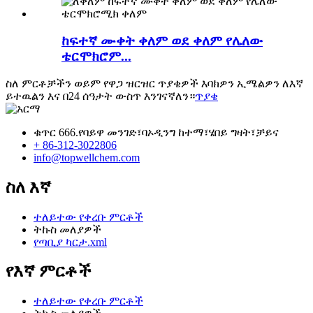
ከፍተኛ ሙቀት ቀለም ወደ ቀለም የሌለው
ቴርሞክሮም...
ስለ ምርቶቻችን ወይም የዋጋ ዝርዝር ጥያቄዎች እባክዎን ኢሜልዎን ለእኛ
ይተዉልን እና በ24 ሰዓታት ውስጥ እንገናኛለን።
ጥያቄ
ቁጥር 666.የባይዋ መንገድ፣ባኦዲንግ ከተማ፣ሄበይ ግዛት፣ቻይና
+ 86-312-3022806
info@topwellchem.com
ስለ እኛ
ተለይተው የቀረቡ ምርቶች
ትኩስ መለያዎች
የጣቢያ ካርታ.xml
የእኛ ምርቶች
ተለይተው የቀረቡ ምርቶች