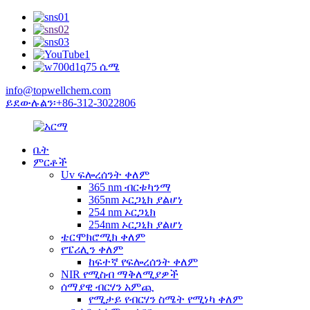
info@topwellchem.com
ይደውሉልን፡+86-312-3022806
ቤት
ምርቶች
Uv ፍሎረሰንት ቀለም
365 nm ብርቱካንማ
365nm ኦርጋኒክ ያልሆነ
254 nm ኦርጋኒክ
254nm ኦርጋኒክ ያልሆነ
ቴርሞክሮሚክ ቀለም
የፔሪሊን ቀለም
ከፍተኛ የፍሎረሰንት ቀለም
NIR የሚስብ ማቅለሚያዎች
ሰማያዊ ብርሃን አምጪ
የሚታይ የብርሃን ስሜት የሚነካ ቀለም