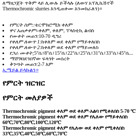
ለማዘጋጀት ጥቅም ላይ ሊውሉ ይችላሉ (ለውሃ አፕሊኬሽኖች
Thermochromic slurries እንዲጠቀሙ እንመክራለን)።
የምርት ስም::
ቴርሞክሮሚክ ቀለም
ዋና አጠቃቀም፡-
ቀለም, ቀለም, ፕላስቲክ, ልብስ
የሙቀት መጠን:
10-70 ዲግሪ
የቀለም ለውጥ 1:
ከቀለም ወደ ቀለም የማይቀለበስ
የቀለም ለውጥ 2:
ከቀለም ወደ ቀለም የማይመለስ
የጋራ ሙቀት;
5°ሴ፣8°ሴ፣15°ሴ፣22°ሴ፣25°ሴ፣31°ሴ፣33°ሴ፣45°ሴ...
ማሸግ፡
በደንበኛው ፍላጎት መሰረት
ቅንጣት መጠን:
2-7 እም
ኢሜይል ይላኩልን።
የምርት ዝርዝር
የምርት መለያዎች
Thermochromic pigment ቀለም ወደ ቀለም-አልባ የሚቀለበስ 5-70 ℃
Thermochromic pigment ቀለም ወደ ቀለም የሌለው የማይቀለበስ
60℃,70℃,80℃,100℃,120℃
Thermochromic pigment ቀለም የሌለው ወደ ቀለም የሚቀለበስ
33℃,35℃,40℃,50℃,60℃,70℃