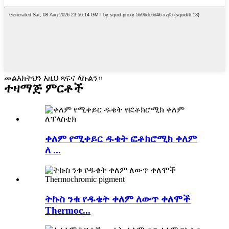
መልእክትህን እዚህ ጻፍና ላኩልን።
ተዛማጅ ምርቶች
ቀለም የሚቀይር ዱቄት ፎቶክሮሚክ ቀለም
ለ ...
ትኩስ ንቁ የዱቄት ቀለም ለውጥ ቀለሞች
Thermoc...