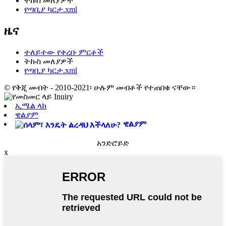
ትኩስ መለያዎች
የጣቢያ ካርታ.xml
ዜና
ተለይተው የቀረቡ ምርቶች
ትኩስ መለያዎች
የጣቢያ ካርታ.xml
© የቅጂ መብት - 2010-2021፡ ሁሉም መብቶች የተጠበቁ ናቸው።
ኢሜል ላክ
ዊልያም
ዊልያም
አንድሮይድ
x