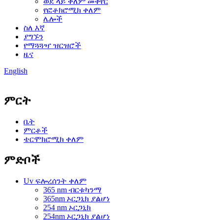
ወደ ላይ ቀለም መቀየር
የፎቶክሮሚክ ቀለም
ሌሎች
ስለ እኛ
ያግኙን
የማጓጓዣ ዝርዝሮች
ዜና
English
ምርት
ቤት
ምርቶች
ቴርሞክሮሚክ ቀለም
ምድቦች
Uv ፍሎረሰንት ቀለም
365 nm ብርቱካንማ
365nm ኦርጋኒክ ያልሆነ
254 nm ኦርጋኒክ
254nm ኦርጋኒክ ያልሆነ