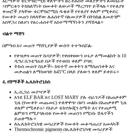
አርማዎች ቴርሞክሮሚክ ቀለሞችን ፀረ-የሐሰት መለያዎችን ለመስራት
፣የምርቱን ትክክለኛነት በሙቀት ለውጦች ማረጋገጥ ይችላሉ። የተለያዩ
ቀመሮች ያላቸው ቴርሞክሮሚክ ዱቄቶች የተለያየ ቀለም የሚቀይር
የሙቀት መጠን ስላላቸው ለሐሰተኛ ባለሙያዎች በትክክል ለመድገም
አስቸጋሪ ስለሆነ የፀረ-ሐሰተኛ አስተማማኝነትን ያሻሽላል።
ብልጥ ማሸግ
በምግብ እና መጠጥ ማሸጊያዎች ውስጥ ተተግብሯል-
የቀዝቃዛ መጠጥ ኩባያዎች: የቀዘቀዘውን ሁኔታ ለማመልከት ከ 10
ዲግሪ ሴንቲግሬድ በታች የተወሰነ ቀለም ያሳዩ;
ትኩስ መጠጥ ስኒዎች፡- ከፍተኛ ሙቀትን ለማስጠንቀቅ እና
መቃጠልን ለማስወገድ ከ45°C በላይ ያለውን ቀለም ይቀይሩ።
4, የሸማቾች ኤሌክትሮኒክስ
ኢ-ሲጋራ መያዣዎች
እንደ ELF BAR እና LOST MARY ያሉ ብራንዶች በአጠቃቀም
ጊዜ (የሙቀት መጨመር) ተለዋዋጭ በሆነ መልኩ በአጠቃቀም ጊዜ
ቀለም የሚቀይሩ፣ የእይታ ቴክኖሎጂን ስሜት እና የተጠቃሚ
ልምድን የሚያጎለብቱ የሙቀት መጠንን የሚነኩ ሽፋኖችን
ይጠቀማሉ።
ለኤሌክትሮኒካዊ መሳሪያዎች የሙቀት መቆጣጠሪያ አመላካች
Thermochromic pigments በኤሌክትሮኒካዊ መሳሪያዎች