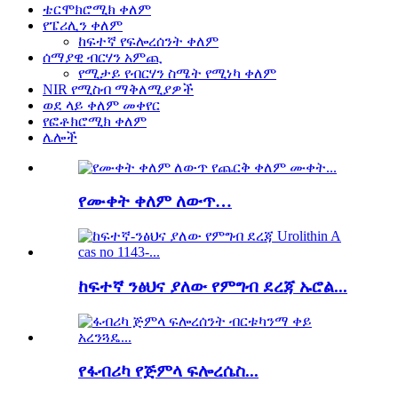
ቴርሞክሮሚክ ቀለም
የፔሪሊን ቀለም
ከፍተኛ የፍሎረሰንት ቀለም
ሰማያዊ ብርሃን አምጪ
የሚታይ የብርሃን ስሜት የሚነካ ቀለም
NIR የሚስብ ማቅለሚያዎች
ወደ ላይ ቀለም መቀየር
የፎቶክሮሚክ ቀለም
ሌሎች
የሙቀት ቀለም ለውጥ…
ከፍተኛ ንፅህና ያለው የምግብ ደረጃ ኡሮል...
የፋብሪካ የጅምላ ፍሎረሴስ...