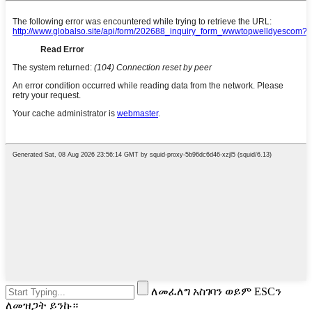
ለመፈለግ አስገባን ወይም ESCን
ለመዝጋት ይንኩ።