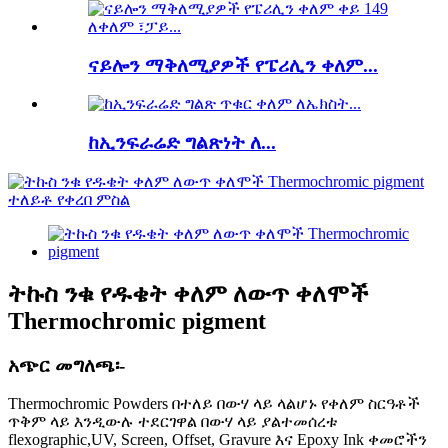
ናይሎን ማቅለሚያዎች የፔሪሊን ቀለም...
ከኢንፍራሬድ ግልጽነት ለ...
ትኩስ ንቁ የዱቄት ቀለም ለውጥ ቀለሞች
Thermochromic pigment
አጭር መግለጫ፡-
Thermochromic Powders በተለይ በውሃ ላይ ላልሆኑ የቀለም ስርዓቶች
ጥቅም ላይ እንዲውሉ ተደርገዋል በውሃ ላይ ያልተመሰረቱ
flexographic,UV, Screen, Offset, Gravure እና Epoxy Ink ቀመሮችን