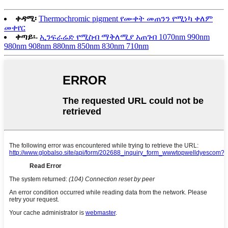
ቀዳሚ፡
Thermochromic pigment የሙቀት መጠንን የሚነካ ቀለም
መቀየር
ቀጣይ፡-
ኢንፍራሬድ የሚስብ ማቅለሚያ አጠገብ 1070nm 990nm
980nm 908nm 880nm 850nm 830nm 710nm