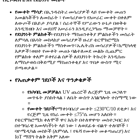
የሙቀት ማሳያ
: በኢንዱስትሪ መሳሪያዎች ላይ የሙቀት መጠን
አመልካቾችን ለመስራት ፣ የመሳሪያውን የአሠራር ሙቀት በቀለም
ለውጦች በእይታ ያሳያል ፣ ሰራተኞች የሥራውን ሁኔታ በወቅቱ
እንዲገነዘቡ እና መደበኛ አሠራሩን እንዲያረጋግጡ ማመቻቸት።
የደህንነት ምልክቶች
፦የደህንነት ማስጠንቀቅያ ምልክቶችን መስራት
ለምሳሌ በእሳት መከላከያ መሳሪያዎች ዙሪያ ቴርሞክሮሚክ
የደህንነት ምልክቶችን ማስቀመጥ፣ኤሌትሪክ መሳሪያዎች፣ኬሚካላዊ
እቃዎች፣ወዘተ የሙቀት መጠኑ ባልተለመደ መልኩ ሲጨምር
የምልክቱ ቀለም ይቀየራል ሰዎች ለደህንነት ትኩረት እንዲሰጡ
ለማስታወስ በቅድሚያ ማስጠንቀቂያ እና ጥበቃ ውስጥ ሚና
ይጫወታል።
የአጠቃቀም ገደቦች እና ጥንቃቄዎች
የአካባቢ መቻቻል
ለ UV ጨረሮች ለረጅም ጊዜ መጋለጥ
መጥፋት ያስከትላል ፣ ለቤት ውስጥ አገልግሎት ተስማሚ ነው
።
የሙቀት ገደቦች
የማቀነባበሪያ ሙቀት ≤230°C/10 ደቂቃ፣ እና
የረጅም ጊዜ የስራ ሙቀት ≤75°ሴ መሆን አለበት።
የቴርሞክሮሚክ ቀለሞች ዋና እሴት በተለዋዋጭ መስተጋብር እና
በተግባራዊ አመላካችነት ላይ ነው ፣ ለወደፊቱ ብልጥ ተለባሾች ፣
ባዮሜዲካል መስኮች (ለምሳሌ ፣ የፋሻ የሙቀት መቆጣጠሪያ) እና
IoT ማሸግ ትልቅ አቅም አለው