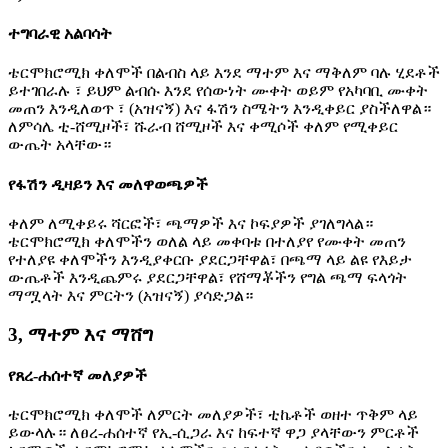
ተግባራዊ አልባሳት
ቴርሞክሮሚክ ቀለሞች በልብስ ላይ እንደ ማተም እና ማቅለም ባሉ ሂደቶች
ይተገበራሉ ፣ ይህም ልብሱ እንደ የሰውነት ሙቀት ወይም የአካባቢ ሙቀት
መጠን እንዲለወጥ ፣ (አዝናኝ) እና ፋሽን ስሜትን እንዲቀይር ያስችለዋል።
ለምሳሌ ቲ-ሸሚዞች፣ ሹራብ ሸሚዞች እና ቀሚሶች ቀለም የሚቀይር
ውጤት አላቸው።
የፋሽን ዲዛይን እና መለዋወጫዎች
ቀለም ለሚቀይሩ ሻርፎች፣ ጫማዎች እና ኮፍያዎች ያገለግላል።
ቴርሞክሮሚክ ቀለሞችን ወለል ላይ መቀባቱ በተለያየ የሙቀት መጠን
የተለያዩ ቀለሞችን እንዲያቀርቡ ያደርጋቸዋል፣ በጫማ ላይ ልዩ የእይታ
ውጤቶች እንዲጨምሩ ያደርጋቸዋል፣ የሸማቾችን የግል ጫማ ፍላጎት
ማሟላት እና ምርትን (አዝናኝ) ያሳድጋል።
3, ማተም እና ማሸግ
የጸረ-ሐሰተኛ መለያዎች
ቴርሞክሮሚክ ቀለሞች ለምርት መለያዎች፣ ቲኬቶች ወዘተ ጥቅም ላይ
ይውላሉ። ለፀረ-ሐሰተኛ የኢ-ሲጋራ እና ከፍተኛ ዋጋ ያላቸውን ምርቶች