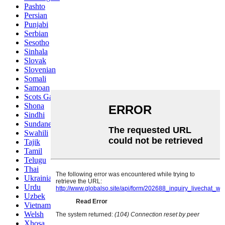
Pashto
Persian
Punjabi
Serbian
Sesotho
Sinhala
Slovak
Slovenian
Somali
Samoan
Scots Gaelic
Shona
Sindhi
Sundanese
Swahili
Tajik
Tamil
Telugu
Thai
Ukrainian
Urdu
Uzbek
Vietnamese
Welsh
Xhosa