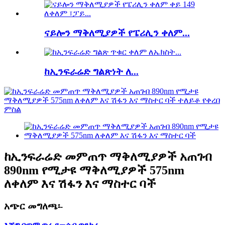
ናይሎን ማቅለሚያዎች የፔሪሊን ቀለም...
ከኢንፍራሬድ ግልጽነት ለ...
ከኢንፍራሬድ መምጠጥ ማቅለሚያዎች አጠገብ
890nm የሚታዩ ማቅለሚያዎች 575nm
ለቀለም እና ሽፋን እና ማስተር ባች
አጭር መግለጫ፡-