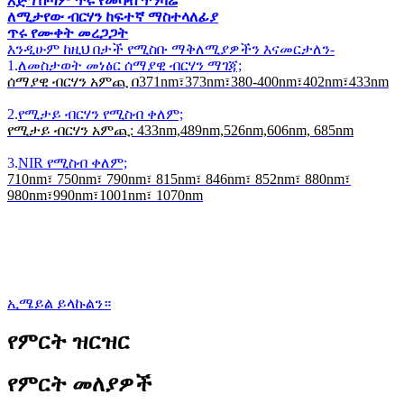
እጅግ በጣም ጥሩ የመሳብ ጥንካሬ
ለሚታየው ብርሃን ከፍተኛ ማስተላለፊያ
ጥሩ የሙቀት መረጋጋት
እንዲሁም ከዚህ በታች የሚስቡ ማቅለሚያዎችን እናመርታለን-
1.
ለመስታወት መነፅር ሰማያዊ ብርሃን ማገጃ;
ሰማያዊ ብርሃን አምጪ በ371nm፣373nm፣380-400nm፣402nm፣433nm
2.
የሚታይ ብርሃን የሚስብ ቀለም;
የሚታይ ብርሃን አምጪ: 433nm,489nm,526nm,606nm, 685nm
3.
NIR የሚስብ ቀለም;
710nm፣ 750nm፣ 790nm፣ 815nm፣ 846nm፣ 852nm፣ 880nm፣
980nm፣990nm፣1001nm፣ 1070nm
ኢሜይል ይላኩልን።
የምርት ዝርዝር
የምርት መለያዎች