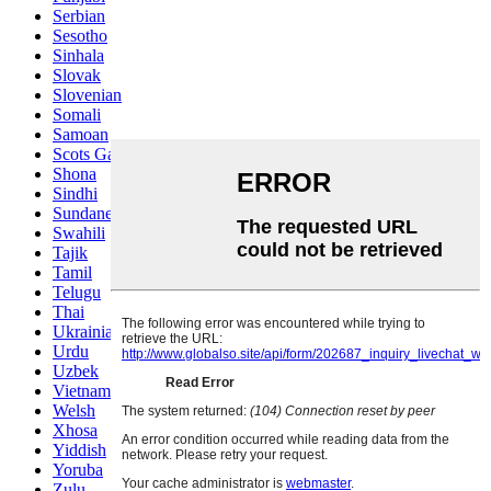
Serbian
Sesotho
Sinhala
Slovak
Slovenian
Somali
Samoan
Scots Gaelic
Shona
Sindhi
Sundanese
Swahili
Tajik
Tamil
Telugu
Thai
Ukrainian
Urdu
Uzbek
Vietnamese
Welsh
Xhosa
Yiddish
Yoruba
Zulu