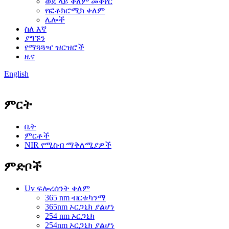
ወደ ላይ ቀለም መቀየር
የፎቶክሮሚክ ቀለም
ሌሎች
ስለ እኛ
ያግኙን
የማጓጓዣ ዝርዝሮች
ዜና
English
ምርት
ቤት
ምርቶች
NIR የሚስብ ማቅለሚያዎች
ምድቦች
Uv ፍሎረሰንት ቀለም
365 nm ብርቱካንማ
365nm ኦርጋኒክ ያልሆነ
254 nm ኦርጋኒክ
254nm ኦርጋኒክ ያልሆነ