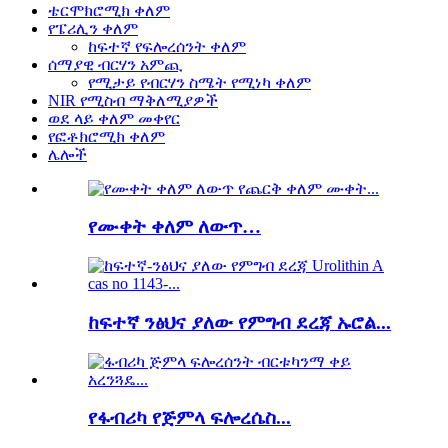
ቴርሞክሮሚክ ቀለም
የፔሪሊን ቀለም
ከፍተኛ የፍሎረሰንት ቀለም
ሰማያዊ ብርሃን አምጪ
የሚታይ የብርሃን ስሜት የሚነካ ቀለም
NIR የሚስብ ማቅለሚያዎች
ወደ ላይ ቀለም መቀየር
የፎቶክሮሚክ ቀለም
ሌሎች
የሙቀት ቀለም ለውጥ…
ከፍተኛ ንፅህና ያለው የምግብ ደረጃ ኡሮል...
የፋብሪካ የጅምላ ፍሎረሴስ...