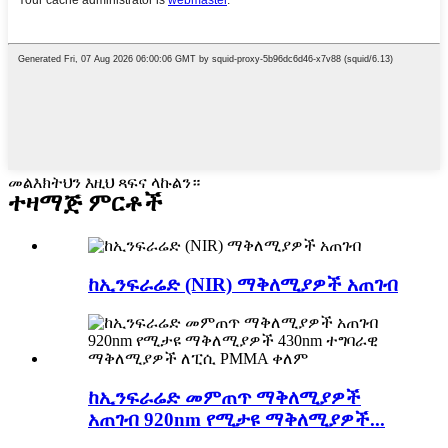
መልእክትህን እዚህ ጻፍና ላኩልን።
ተዛማጅ ምርቶች
ከኢንፍራሬድ (NIR) ማቅለሚያዎች አጠገብ
ከኢንፍራሬድ መምጠጥ ማቅለሚያዎች
አጠገብ 920nm የሚታዩ ማቅለሚያዎች...