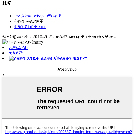
ዜና
ተለይተው የቀረቡ ምርቶች
ትኩስ መለያዎች
የጣቢያ ካርታ.xml
© የቅጂ መብት - 2010-2021፡ ሁሉም መብቶች የተጠበቁ ናቸው።
ኢሜል ላክ
ዊልያም
ዊልያም
አንድሮይድ
x