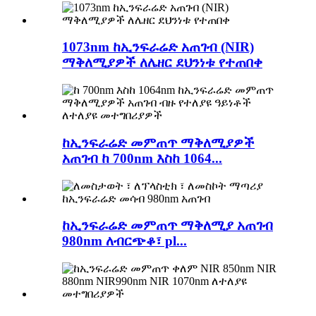
1073nm ከኢንፍራሬድ አጠገብ (NIR)
ማቅለሚያዎች ለሌዘር ደህንነቱ የተጠበቀ
ከኢንፍራሬድ መምጠጥ ማቅለሚያዎች
አጠገብ ከ 700nm እስከ 1064...
ከኢንፍራሬድ መምጠጥ ማቅለሚያ አጠገብ
980nm ለብርጭቆ፣ pl...