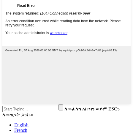
ለመፈለግ አስገባን ወይም ESCን
ለመዝጋት ይንኩ።
English
French