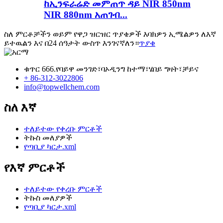
ከኢንፍራሬድ መምጠጥ ዳይ NIR 850nm
NIR 880nm አጠገብ...
ስለ ምርቶቻችን ወይም የዋጋ ዝርዝር ጥያቄዎች እባክዎን ኢሜልዎን ለእኛ
ይተዉልን እና በ24 ሰዓታት ውስጥ እንገናኛለን።
ጥያቄ
ቁጥር 666.የባይዋ መንገድ፣ባኦዲንግ ከተማ፣ሄበይ ግዛት፣ቻይና
+ 86-312-3022806
info@topwellchem.com
ስለ እኛ
ተለይተው የቀረቡ ምርቶች
ትኩስ መለያዎች
የጣቢያ ካርታ.xml
የእኛ ምርቶች
ተለይተው የቀረቡ ምርቶች
ትኩስ መለያዎች
የጣቢያ ካርታ.xml