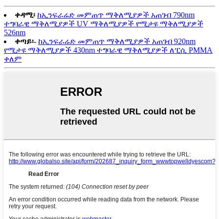
ቀዳሚ፡
ከኢንፍራሬድ መምጠጥ ማቅለሚያዎች አጠገብ 790nm
ተግባራዊ ማቅለሚያዎች UV ማቅለሚያዎች የሚታዩ ማቅለሚያዎች
526nm
ቀጣይ፡-
ከኢንፍራሬድ መምጠጥ ማቅለሚያዎች አጠገብ 920nm
የሚታዩ ማቅለሚያዎች 430nm ተግባራዊ ማቅለሚያዎች ለፒሲ PMMA
ቀለም