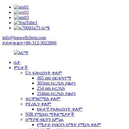
info@topwellchem.com
ይደውሉልን፡+86-312-3022806
ቤት
ምርቶች
Uv ፍሎረሰንት ቀለም
365 nm ብርቱካንማ
365nm ኦርጋኒክ ያልሆነ
254 nm ኦርጋኒክ
254nm ኦርጋኒክ ያልሆነ
ቴርሞክሮሚክ ቀለም
የፔሪሊን ቀለም
ከፍተኛ የፍሎረሰንት ቀለም
NIR የሚስብ ማቅለሚያዎች
ሰማያዊ ብርሃን አምጪ
የሚታይ የብርሃን ስሜት የሚነካ ቀለም