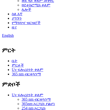
ወደ ላይ ቀለም መቀየር
የፎቶክሮሚክ ቀለም
ሌሎች
ስለ እኛ
ያግኙን
የማጓጓዣ ዝርዝሮች
ዜና
English
ምርት
ቤት
ምርቶች
Uv ፍሎረሰንት ቀለም
365 nm ብርቱካንማ
ምድቦች
Uv ፍሎረሰንት ቀለም
365 nm ብርቱካንማ
365nm ኦርጋኒክ ያልሆነ
254 nm ኦርጋኒክ