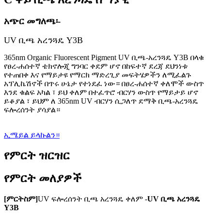
አጭር መግለጫ፡-
UV ቢጫ አረንጓዴ Y3B
365nm Organic Fluorescent Pigment UV ቢጫ-አረንጓዴ Y3B በላቁ
የፀረ-ሐሰተኛ ቴክኖሎጂ ግንባር ቀደም ሆኖ በከፍተኛ ደረጃ ደህንነቱ
የተጠበቀ እና የማይታዩ የማርክ ማድረጊያ መፍትሄዎችን ለሚፈልጉ
አፕሊኬሽኖች በጥሩ ሁኔታ የተነደፈ ነው። በፀረ-ሐሰተኛ ቀለሞች ውስጥ
እንደ ቁልፍ አካል ፣ ይህ ቀለም በተፈጥሮ ብርሃን ውስጥ የማይታይ ሆኖ
ይቆያል ፣ ይህም ለ 365nm UV ብርሃን ሲጋለጥ ደማቅ ቢጫ-አረንጓዴ
ፍሎረሰንት ያሳያል።
ኢሜይል ይላኩልን።
የምርት ዝርዝር
የምርት መለያዎች
[
ምርት
ስም
]
UV ፍሎረሰንት ቢጫ አረንጓዴ ቀለም -
UV ቢጫ አረንጓዴ
Y3B