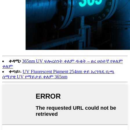
ቀዳሚ፡
365nm UV ፍሎረሰንት ቀለም ዱቄት – ፀረ ሀሰተኛ የቀለም
ቀለም
ቀጣይ፡-
UV Fluorescent Pigment 254nm ቀይ አረንጓዴ ቢጫ
ሰማያዊ UV የማይታይ ቀለም 365nm