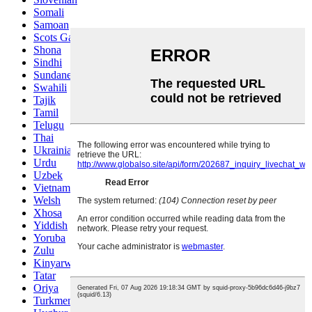
Somali
Samoan
Scots Gaelic
Shona
Sindhi
Sundanese
Swahili
Tajik
Tamil
Telugu
Thai
Ukrainian
Urdu
Uzbek
Vietnamese
Welsh
Xhosa
Yiddish
Yoruba
Zulu
Kinyarwanda
Tatar
Oriya
Turkmen