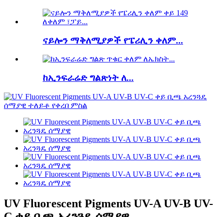
ናይሎን ማቅለሚያዎች የፔሪሊን ቀለም...
ከኢንፍራሬድ ግልጽነት ለ...
UV Fluorescent Pigments UV-A UV-B UV-
C ቀይ ቢጫ አረንጓዴ ሰማያዊ