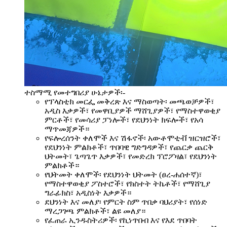
ተስማሚ የመተግበሪያ ሁኔታዎች፡-
የፕላስቲክ መርፌ መቅረጽ እና ማስወጣት፡ መጫወቻዎች፣
አዲስ እቃዎች፣ የመዋቢያዎች ማሸጊያዎች፣ የማስተዋወቂያ
ምርቶች፣ የመሳሪያ ፓነሎች፣ የደህንነት ክፍሎች፣ የአሳ
ማጥመጃዎች።
የፍሎረሰንት ቀለሞች እና ሽፋኖች፡ አውቶሞቲቭ ዝርዝሮች፣
የደህንነት ምልክቶች፣ ጥበባዊ ግድግዳዎች፣ የጨርቃ ጨርቅ
ህትመት፣ ጌጣጌጥ እቃዎች፣ የመድረክ ፕሮፖዛል፣ የደህንነት
ምልክቶች።
የህትመት ቀለሞች፡ የደህንነት ህትመት (ፀረ-ሐሰተኛ)፣
የማስተዋወቂያ ፖስተሮች፣ የክስተት ትኬቶች፣ የማሸጊያ
ግራፊክስ፣ አዲስነት እቃዎች።
ደህንነት እና መለያ፡ የምርት ስም ጥበቃ ባህሪያት፣ የሰነድ
ማረጋገጫ ምልክቶች፣ ልዩ መለያ።
የፈጠራ ኢንዱስትሪዎች፡ የኪነጥበብ እና የእደ ጥበባት