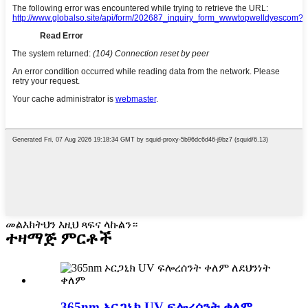
መልእክትህን እዚህ ጻፍና ላኩልን።
ተዛማጅ ምርቶች
365nm ኦርጋኒክ UV ፍሎረሰንት ቀለም