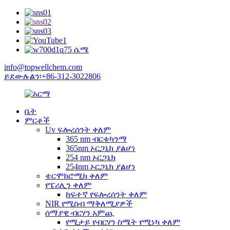
info@topwellchem.com
ይደውሉልን፡+86-312-3022806
ቤት
ምርቶች
Uv ፍሎረሰንት ቀለም
365 nm ብርቱካንማ
365nm ኦርጋኒክ ያልሆነ
254 nm ኦርጋኒክ
254nm ኦርጋኒክ ያልሆነ
ቴርሞክሮሚክ ቀለም
የፔሪሊን ቀለም
ከፍተኛ የፍሎረሰንት ቀለም
NIR የሚስብ ማቅለሚያዎች
ሰማያዊ ብርሃን አምጪ
የሚታይ የብርሃን ስሜት የሚነካ ቀለም