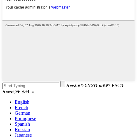
ለመፈለግ አስገባን ወይም ESCን
ለመዝጋት ይንኩ።
English
French
German
Portuguese
Spanish
Russian
Japanese