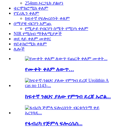
254nm ኦርጋኒክ ያልሆነ
ቴርሞክሮሚክ ቀለም
የፔሪሊን ቀለም
ከፍተኛ የፍሎረሰንት ቀለም
ሰማያዊ ብርሃን አምጪ
የሚታይ የብርሃን ስሜት የሚነካ ቀለም
NIR የሚስብ ማቅለሚያዎች
ወደ ላይ ቀለም መቀየር
የፎቶክሮሚክ ቀለም
ሌሎች
የሙቀት ቀለም ለውጥ…
ከፍተኛ ንፅህና ያለው የምግብ ደረጃ ኡሮል...
የፋብሪካ የጅምላ ፍሎረሴስ...