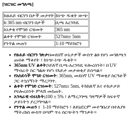
[
ዝርዝር መግለጫ
]
ከፀሐይ ብርሃን በታች መታየት
ከነጭ ዱቄት ውጭ
ከ 365 nm ብርሃን በታች
ቢጫ አረንጓዴ
አነቃቂ የሞገድ ርዝመት
365 nm
ልቀት የሞገድ ርዝመት
527nm± 5nm
የንጥል መጠን
1-10 ማይክሮን
የፀሐይ ብርሃን ገጽታ
በመደበኛ ሁኔታዎች ውስጥ ልዩ የሆነ መገለጫን
ጠብቆ ማቆየት ፣ ከነጭ-ነጭ ዱቄት።
365nm UV ልቀት
ኃይለኛ ቢጫ-አረንጓዴ ፍሎረሰንት፣ በ UV
ማብራት ስር ግልጽ የሆነ የእይታ መታወቂያ ይሰጣል።
የአስደሳች ሞገድ ርዝመት
: 365nm, መደበኛ UV ማወቂያ ስርዓቶች
ጋር ተኳሃኝነት ማረጋገጥ.
ልቀት የሞገድ ርዝመት
: 527nm± 5nm, ትክክለኛ እና ተከታታይ
የፍሎረሰንት ምላሽ መስጠት.
አንጻራዊ ብሩህነት;
100 ± 5% ፣ ለማረጋገጫ ዓላማዎች ከፍተኛ
ታይነትን ያረጋግጣል።
የንጥል መጠን
： 1-10 ማይክሮን ፣ ለዩኒፎርም መተግበሪያ በተለያዩ
ማትሪክስ ውስጥ በጣም ጥሩ ስርጭትን ማንቃት።