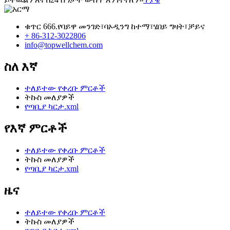
ቁጥር 666.የባይዋ መንገድ፣ባኦዲንግ ከተማ፣ሄበይ ግዛት፣ቻይና
+ 86-312-3022806
info@topwellchem.com
ስለ እኛ
ተለይተው የቀረቡ ምርቶች
ትኩስ መለያዎች
የጣቢያ ካርታ.xml
የእኛ ምርቶች
ተለይተው የቀረቡ ምርቶች
ትኩስ መለያዎች
የጣቢያ ካርታ.xml
ዜና
ተለይተው የቀረቡ ምርቶች
ትኩስ መለያዎች