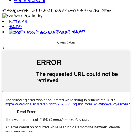
የጣቢያ ካርታ.xml
© የቅጂ መብት - 2010-2021፡ ሁሉም መብቶች የተጠበቁ ናቸው።
ኢሜል ላክ
ዊልያም
ዊልያም
አንድሮይድ
x