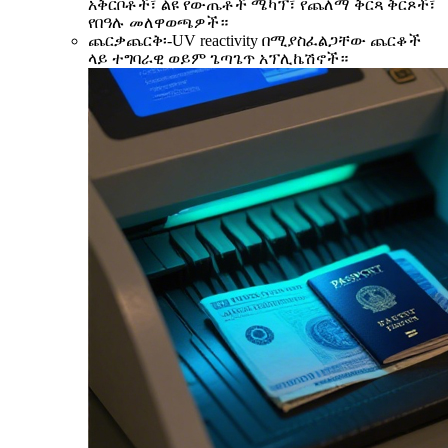
አቅርቦቶች፣ ልዩ የውጤቶች ሜካፕ፣ የጨለማ ቅርጻ ቅርጾች፣
የበዓሉ መለዋወጫዎች።
ጨርቃጨርቅ፡-UV reactivity በሚያስፈልጋቸው ጨርቆች
ላይ ተግባራዊ ወይም ጌጣጌጥ አፕሊኬሽኖች።