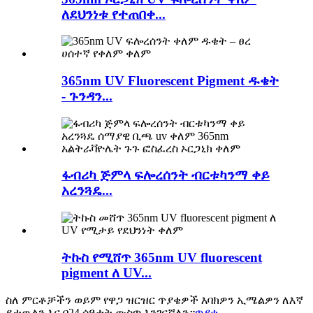
ለደህንነቱ የተጠበቀ...
365nm UV Fluorescent Pigment ዱቄት
- ጉንዳን...
ፋብሪካ ጅምላ ፍሎረሰንት ብርቱካንማ ቀይ
አረንጓዴ...
ትኩስ የሚሸጥ 365nm UV fluorescent
pigment ለ UV...
ስለ ምርቶቻችን ወይም የዋጋ ዝርዝር ጥያቄዎች እባክዎን ኢሜልዎን ለእኛ
ይተዉልን እና በ24 ሰዓታት ውስጥ እንገናኛለን።
ጥያቄ