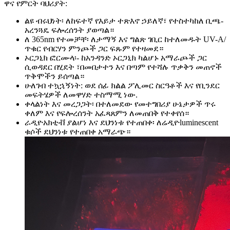
ዋና የምርት ባህሪያት:
ልዩ ብሩህነት፡ ለከፍተኛ የእይታ ተጽእኖ ኃይለኛ፣ የተስተካከለ ቢጫ-
አረንጓዴ ፍሎረሰንት ያወጣል።
ለ 365nm የተመቻቸ፡ ለታማኝ እና ግልጽ ገቢር ከተለመዱት UV-A/
ጥቁር የብርሃን ምንጮች ጋር ፍጹም የተዛመደ።
ኦርጋኒክ ፎርሙላ፡- ከአንዳንድ ኦርጋኒክ ካልሆኑ አማራጮች ጋር
ሲወዳደር በሂደት ፣በመበታተን እና በጣም የተሻሉ ጥቃቅን መጠኖች
ጥቅሞችን ይሰጣል።
ሁለገብ ተኳኋኝነት: ወደ ሰፊ ክልል ፖሊመር ስርዓቶች እና የቢንደር
መፍትሄዎች ለመዋሃድ ተስማሚ ነው.
ቀላልነት እና መረጋጋት፡ በተለመደው የመተግበሪያ ሁኔታዎች ጥሩ
ቀለም እና የፍሎረሰንት አፈጻጸምን ለመጠበቅ የተቀየሰ።
ራዲዮአክቲቭ ያልሆነ እና ደህንነቱ የተጠበቀ፡ ለሬዲዮluminescent
ቁሶች ደህንነቱ የተጠበቀ አማራጭ።