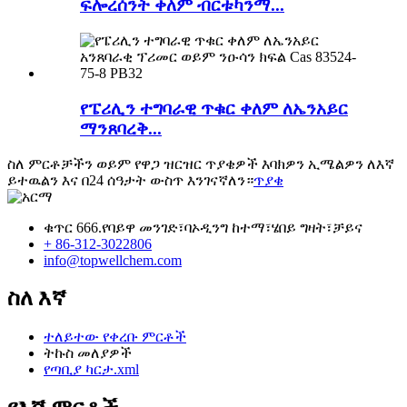
ፍሎረሰንት ቀለም ብርቱካንማ...
የፔሪሊን ተግባራዊ ጥቁር ቀለም ለኤንአይር
ማንጸባረቅ...
ስለ ምርቶቻችን ወይም የዋጋ ዝርዝር ጥያቄዎች እባክዎን ኢሜልዎን ለእኛ
ይተዉልን እና በ24 ሰዓታት ውስጥ እንገናኛለን።
ጥያቄ
ቁጥር 666.የባይዋ መንገድ፣ባኦዲንግ ከተማ፣ሄበይ ግዛት፣ቻይና
+ 86-312-3022806
info@topwellchem.com
ስለ እኛ
ተለይተው የቀረቡ ምርቶች
ትኩስ መለያዎች
የጣቢያ ካርታ.xml