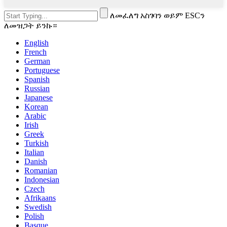
ለመፈለግ አስገባን ወይም ESCን
ለመዝጋት ይንኩ።
English
French
German
Portuguese
Spanish
Russian
Japanese
Korean
Arabic
Irish
Greek
Turkish
Italian
Danish
Romanian
Indonesian
Czech
Afrikaans
Swedish
Polish
Basque