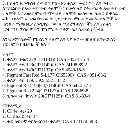
3. በሽፋን ኢንዱስትሪ ውስጥ የሽፋኑን ቀለም መረጋጋት እና ውበት
ለማጎልበት በአውቶሞቲቭ ቀለሞች ፣ በውሃ ላይ የተመሰረቱ አውቶሞቲቭ
ቀለሞች እና አውቶሞቲቭ ማጣሪያ ቀለሞች ውስጥ ሊጣመር ይችላል ።
4.In በቀለም ኢንዱስትሪ ውስጥ, የታተሙ ምርቶች ሙሉ ቀለሞች እና
ጠንካራ ማጣበቂያ እንዲኖራቸው ለማድረግ ቀለሞችን እና የሽፋን
ማተሚያ ፓስታዎችን በማምረት ጥቅም ላይ ሊውል ይችላል.
እንዲሁም ሌሎች የፔሪሊን ቀለም እና ዳይ እና መካከለኛ እናቀርባለን ፣
ዝርዝሮች ከዚህ በታች አሉ።
ቀለም
1. ቀለም ጥቁር 32(CI 71133)፣ CAS 83524-75-8
2. ቀለም ቀይ 123(CI71145)፣ CAS 24108-89-2
3. ቀለም ቀይ 149(CI71137)፣ CAS 4948-15-6
4. Pigment Fast Red S-L177(CI65300)፣ CAS 4051-63-2
5. ቀለም ቀይ 179, CAS 5521-31-2
6. Pigment Red 190(CI,71140)፣ CAS 6424-77-7
7. Pigment Red 224(CI71127)፣ CAS 128-69-8
8. ፒግመንት ቫዮሌት 29(CI71129)፣ CAS 81-33-4
ማቅለሚያ
1. CI ቫት ቀይ 29
2. CI ሰልፈር ቀይ 14
3. ቀይ ከፍተኛ የፍሎረሰንት ቀለም, CAS 123174-58-3