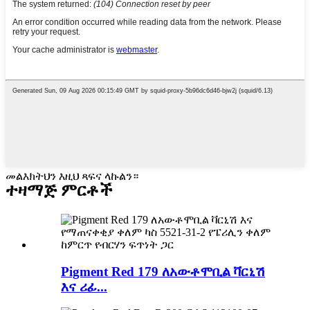
መልእክትህን እዚህ ጻፍና ላኩልን።
ተዛማጅ ምርቶች
Pigment Red 179 ለአውቶሞቢል ቫርኒሽ
እና ሪፊ...