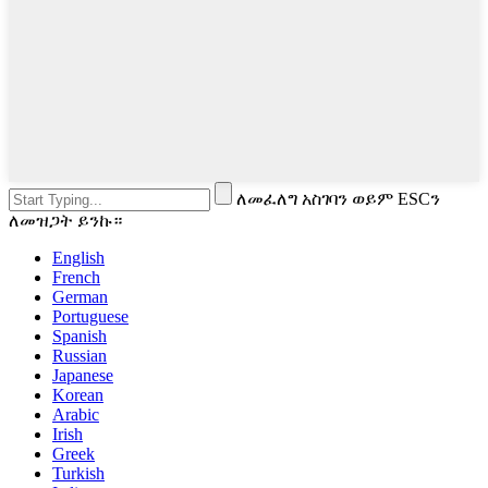
ለመፈለግ አስገባን ወይም ESCን
ለመዝጋት ይንኩ።
English
French
German
Portuguese
Spanish
Russian
Japanese
Korean
Arabic
Irish
Greek
Turkish