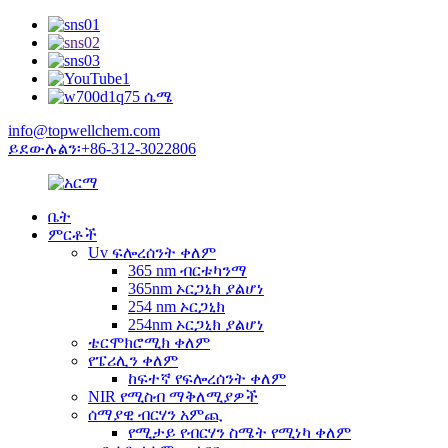
info@topwellchem.com
ይደውሉልን፡+86-312-3022806
ቤት
ምርቶች
Uv ፍሎረሰንት ቀለም
365 nm ብርቱካንማ
365nm ኦርጋኒክ ያልሆነ
254 nm ኦርጋኒክ
254nm ኦርጋኒክ ያልሆነ
ቴርሞክሮሚክ ቀለም
የፔሪሊን ቀለም
ከፍተኛ የፍሎረሰንት ቀለም
NIR የሚስብ ማቅለሚያዎች
ሰማያዊ ብርሃን አምጪ
የሚታይ የብርሃን ስሜት የሚነካ ቀለም