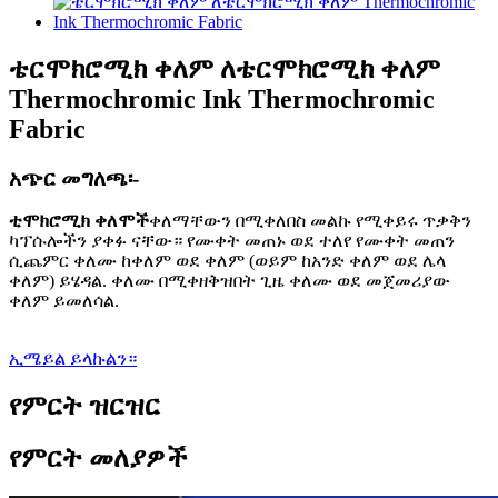
ቴርሞክሮሚክ ቀለም ለቴርሞክሮሚክ ቀለም
Thermochromic Ink Thermochromic
Fabric
አጭር መግለጫ፡-
ቲሞክሮሚክ ቀለሞች
ቀለማቸውን በሚቀለበስ መልኩ የሚቀይሩ ጥቃቅን
ካፕሱሎችን ያቀፉ ናቸው። የሙቀት መጠኑ ወደ ተለየ የሙቀት መጠን
ሲጨምር ቀለሙ ከቀለም ወደ ቀለም (ወይም ከአንድ ቀለም ወደ ሌላ
ቀለም) ይሄዳል. ቀለሙ በሚቀዘቅዝበት ጊዜ ቀለሙ ወደ መጀመሪያው
ቀለም ይመለሳል.
ኢሜይል ይላኩልን።
የምርት ዝርዝር
የምርት መለያዎች