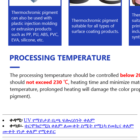
ቀዳሚ፡
UV የማይታይ ቢጫ ፍሎረሰንት ቀለም
ቀጣይ፡-
ቴርሞክሮሚክ ቀለም ለሙቀት ስሜት የሚነካ የመኪና ቀለም
ሙቀት የነቃ ቀለም የሚቀይር