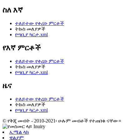
ስለ እኛ
ተለይተው የቀረቡ ምርቶች
ትኩስ መለያዎች
የጣቢያ ካርታ.xml
የእኛ ምርቶች
ተለይተው የቀረቡ ምርቶች
ትኩስ መለያዎች
የጣቢያ ካርታ.xml
ዜና
ተለይተው የቀረቡ ምርቶች
ትኩስ መለያዎች
የጣቢያ ካርታ.xml
© የቅጂ መብት - 2010-2021፡ ሁሉም መብቶች የተጠበቁ ናቸው።
ኢሜል ላክ
ዊልያም