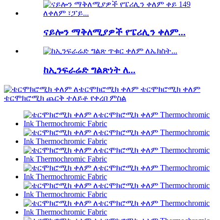
ናይሎን ማቅለሚያዎች የፔሪሊን ቀለም...
ከኢንፍራሬድ ግልጽነት ለ...