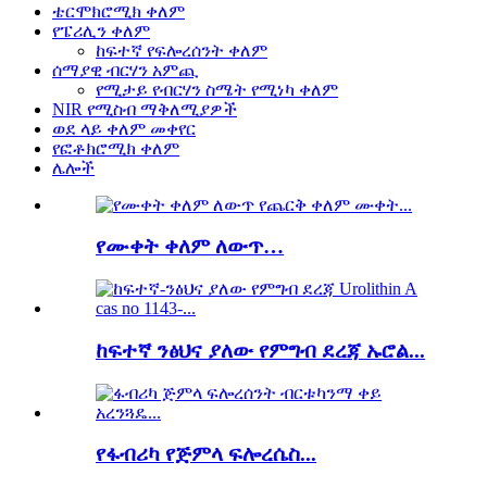
ቴርሞክሮሚክ ቀለም
የፔሪሊን ቀለም
ከፍተኛ የፍሎረሰንት ቀለም
ሰማያዊ ብርሃን አምጪ
የሚታይ የብርሃን ስሜት የሚነካ ቀለም
NIR የሚስብ ማቅለሚያዎች
ወደ ላይ ቀለም መቀየር
የፎቶክሮሚክ ቀለም
ሌሎች
የሙቀት ቀለም ለውጥ…
ከፍተኛ ንፅህና ያለው የምግብ ደረጃ ኡሮል...
የፋብሪካ የጅምላ ፍሎረሴስ...