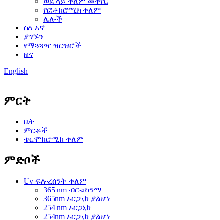
ወደ ላይ ቀለም መቀየር
የፎቶክሮሚክ ቀለም
ሌሎች
ስለ እኛ
ያግኙን
የማጓጓዣ ዝርዝሮች
ዜና
English
ምርት
ቤት
ምርቶች
ቴርሞክሮሚክ ቀለም
ምድቦች
Uv ፍሎረሰንት ቀለም
365 nm ብርቱካንማ
365nm ኦርጋኒክ ያልሆነ
254 nm ኦርጋኒክ
254nm ኦርጋኒክ ያልሆነ