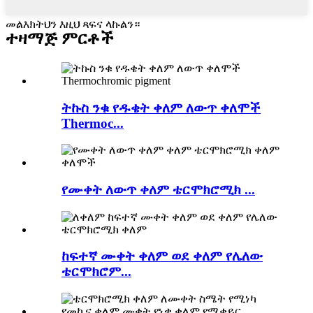
መልእክትህን እዚህ ጻፍና ላኩልን።
ተዛማጅ ምርቶች
ትኩስ ንቁ የዱቄት ቀለም ለውጥ ቀለሞች
Thermoc...
የሙቀት ለውጥ ቀለም ቴርሞክሮሚክ ...
ከፍተኛ ሙቀት ቀለም ወደ ቀለም የሌለው
ቴርሞክሮም...