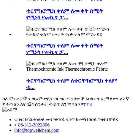
ቴርሞክሮሚክ ቀለም ለሙቀት ስሜት
የሚነካ የመኪና ፓ...
ቴርሞክሮሚክ ቀለም ለሙቀት ስሜት
የሚነካ የመኪና ፓ...
ቴርሞክሮሚክ ቀለም ለቴርሞክሮሚክ ቀለም
ቲ...
ስለ ምርቶቻችን ወይም የዋጋ ዝርዝር ጥያቄዎች እባክዎን ኢሜልዎን ለእኛ
ይተዉልን እና በ24 ሰዓታት ውስጥ እንገናኛለን።
ጥያቄ
ቁጥር 666.የባይዋ መንገድ፣ባኦዲንግ ከተማ፣ሄበይ ግዛት፣ቻይና
+ 86-312-3022806
info@topwellchem.com