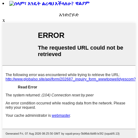
ዊልያም
አንድሮይድ
x